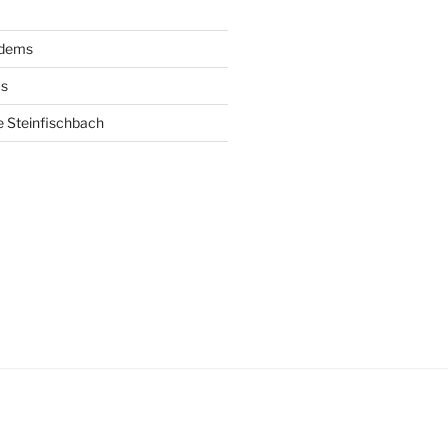
ldems
s
 Steinfischbach