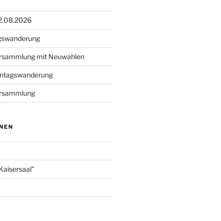
2.08.2026
gswanderung
rsammlung mit Neuwahlen
ontagswanderung
ersammlung
NEN
Kaisersaal"