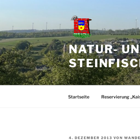
Zum
Inhalt
springen
NATUR- U
STEINFISC
Startseite
Reservierung „Kai
VERÖFFENTLICHT
4. DEZEMBER 2013
VON
WAND