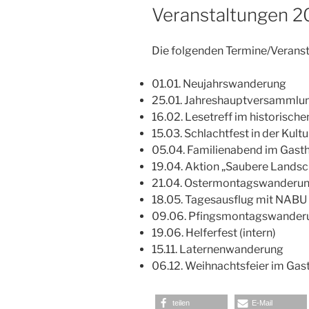
AM
Veranstaltungen 2
Die folgenden Termine/Veransta
01.01. Neujahrswanderung
25.01. Jahreshauptversammlu
16.02. Lesetreff im historisch
15.03. Schlachtfest in der Kultu
05.04. Familienabend im Gasth
19.04. Aktion „Saubere Landsc
21.04. Ostermontagswanderu
18.05. Tagesausflug mit NABU
09.06. Pfingsmontagswander
19.06. Helferfest (intern)
15.11. Laternenwanderung
06.12. Weihnachtsfeier im Gas
teilen
E-Mail