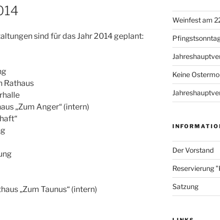
014
Weinfest am 2
ltungen sind für das Jahr 2014 geplant:
Pfingstsonnta
Jahreshauptve
ng
Keine Osterm
en Rathaus
Jahreshauptv
rhalle
aus „Zum Anger“ (intern)
haft“
INFORMATIO
ng
Der Vorstand
ung
Reservierung "
Satzung
thaus „Zum Taunus“ (intern)