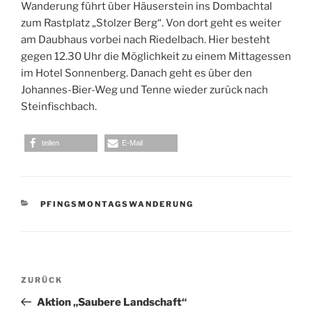
Wanderung führt über Häuserstein ins Dombachtal
zum Rastplatz „Stolzer Berg“. Von dort geht es weiter
am Daubhaus vorbei nach Riedelbach. Hier besteht
gegen 12.30 Uhr die Möglichkeit zu einem Mittagessen
im Hotel Sonnenberg. Danach geht es über den
Johannes-Bier-Weg und Tenne wieder zurück nach
Steinfischbach.
teilen
E-Mail
KATEGORIEN
PFINGSMONTAGSWANDERUNG
Beitragsnavigation
Vorheriger
ZURÜCK
Beitrag
Aktion „Saubere Landschaft“