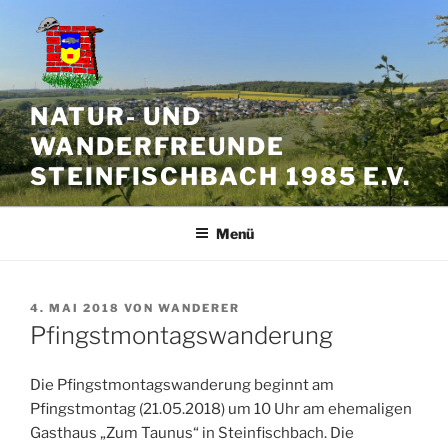
Zum
Inhalt
springen
NATUR- UND
WANDERFREUNDE
STEINFISCHBACH 1985 E.V.
Menü
VERÖFFENTLICHT
4. MAI 2018
VON
WANDERER
AM
Pfingstmontagswanderung
Die Pfingstmontagswanderung beginnt am
Pfingstmontag (21.05.2018) um 10 Uhr am ehemaligen
Gasthaus „Zum Taunus“ in Steinfischbach. Die