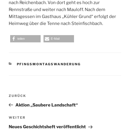
nach Reichenbach. Von dort geht es hoch zur
Rennstraße und weiter nach
Mauloff
. Nach dem
Mittagessen im Gasthaus „Kühler Grund“ erfolgt der
Heimweg über die Tenne nach Steinfischbach.
teilen
E-Mail
KATEGORIEN
PFINGSMONTAGSWANDERUNG
Beitragsnavigation
Vorheriger
ZURÜCK
Beitrag
Aktion „Saubere Landschaft“
Nächster
WEITER
Beitrag
Neues Geschichtsheft veröffentlicht