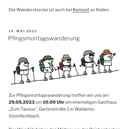
Die Wanderstrecke ist auch bei
Komoot
zu finden.
VERÖFFENTLICHT
19. MAI 2023
AM
Pfingsmontagswanderung
Zur Pfingsmontagswanderung treffen wir uns am
29.05.2023
um
10.00 Uhr
am ehemaligen Gasthaus
„Zum Taunus“, Gartenstraße 1 in Waldems-
Steinfischbach.