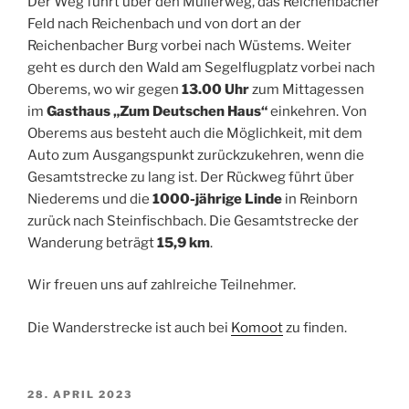
Der Weg führt über den Müllerweg, das Reichenbacher
Feld nach Reichenbach und von dort an der
Reichenbacher Burg vorbei nach Wüstems. Weiter
geht es durch den Wald am Segelflugplatz vorbei nach
Oberems, wo wir gegen
13.00 Uhr
zum Mittagessen
im
Gasthaus „Zum Deutschen Haus“
einkehren. Von
Oberems aus besteht auch die Möglichkeit, mit dem
Auto zum Ausgangspunkt zurückzukehren, wenn die
Gesamtstrecke zu lang ist. Der Rückweg führt über
Niederems und die
1000-jährige Linde
in Reinborn
zurück nach Steinfischbach. Die Gesamtstrecke der
Wanderung beträgt
15,9 km
.
Wir freuen uns auf zahlreiche Teilnehmer.
Die Wanderstrecke ist auch bei
Komoot
zu finden.
VERÖFFENTLICHT
28. APRIL 2023