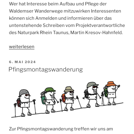
Wer hat Interesse beim Aufbau und Pflege der
Waldemser Wanderwege mitzuwirken Interessenten
können sich Anmelden und informieren über das
untenstehende Schreiben vom Projektverantwortliche
des Naturpark Rhein Taunus, Martin Kresov-Hahnfeld.
„Erlebnisweg
weiterlesen
Waldems“
VERÖFFENTLICHT
6. MAI 2024
AM
Pfingsmontagswanderung
Zur Pfingsmontagswanderung treffen wir uns am