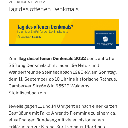
VERÖFFENTLICHT
26. AUGUST 2022
AM
Tag des offenen Denkmals
Zum
Tag des offenen Denkmals 2022
der
Deutsche
Stiftung Denkmalschutz
laden die Natur- und
Wanderfreunde Steinfischbach 1985 e.V. am Sonntag,
dem 11. September ab 10 Uhr ins historische Rathaus,
Camberger Straße 8 in 65529 Waldems
Steinfischbach ein.
Jeweils gegen 11 und 14 Uhr geht es nach einer kurzen
Begrüßung mit Falko Ahrendt-Flemming zu einem ca.
einstündigen Rundgang mit vielen historischen
Erklärungen zur Kirche, Spritzenhaus, Pfarrhaus,