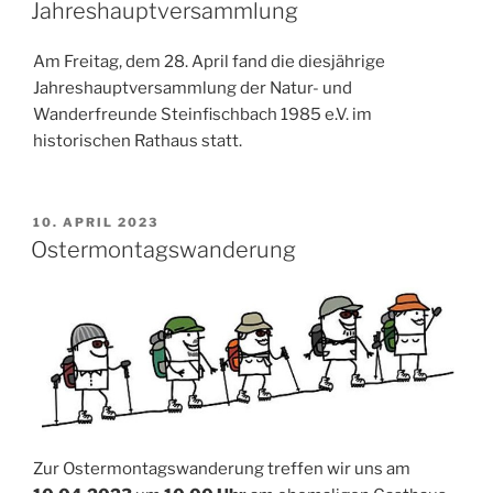
AM
Jahreshauptversammlung
Am Freitag, dem 28. April fand die diesjährige
Jahreshauptversammlung der Natur- und
Wanderfreunde Steinfischbach 1985 e.V. im
historischen Rathaus statt.
VERÖFFENTLICHT
10. APRIL 2023
AM
Ostermontagswanderung
Zur Ostermontagswanderung treffen wir uns am